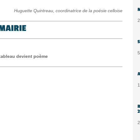
Huguette Quintreau, coordinatrice de la poésie celloise
2
MAIRIE
S
5
tableau devient poème
A
1
R
2
2