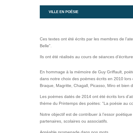
VILLE EN POÉSIE
Ces textes ont été écrits par les membres de l’atel
Belle”.
Ils ont été réalisés au cours de séances d’écriture
En hommage à la mémoire de Guy Griffault, poète 
dans notre choix des poèmes écrits en 2010 lors d’u
Braque, Magritte, Chagall, Picasso, Miro et bien d’
Les poèmes datés de 2014 ont été écrits lors d’a
thème du Printemps des poètes: “La poésie au cœu
Notre objectif est de contribuer à l’essor poétique 
partenaires, scolaires ou associatifs.
Agréable promenade dans nos mots.