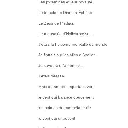
Les pyramides et leur royauté.
Le temple de Diane à Éphèse.
Le Zeus de Phidias.
Le mausolée d’Halicarnasse…
J’étais la huitième merveille du monde
Je flottais sur les ailes d’Apollon.
Je savourais l’ambroisie.
J’étais déesse.
Mais autant en emporta le vent
le vent qui balance doucement
les palmes de ma mélancolie
le vent qui entretient