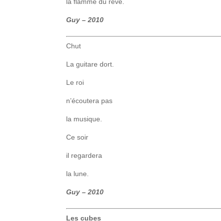
la flamme du rêve.
Guy – 2010
Chut
La guitare dort.
Le roi
n’écoutera pas
la musique.
Ce soir
il regardera
la lune.
Guy
– 2010
Les cubes