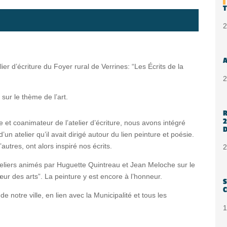
T
2
A
ier d’écriture du Foyer rural de Verrines: “Les Écrits de la
2
 sur le thème de l’art.
R
2
et coanimateur de l’atelier d’écriture, nous avons intégré
D
n atelier qu’il avait dirigé autour du lien peinture et poésie.
autres, ont alors inspiré nos écrits.
2
teliers animés par Huguette Quintreau et Jean Meloche sur le
r des arts”. La peinture y est encore à l’honneur.
S
C
de notre ville, en lien avec la Municipalité et tous les
1